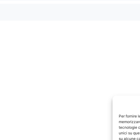
Per fornire 
memorizzare 
tecnologie c
unici su que
su alcune ca