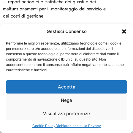
– report periodici e statistiche dei guasti e dei
malfunzionamenti per il monitoraggio del servizio e
dei costi di gestione
Il servizio comprende inoltre specifici corsi di formazione o di
Gestisci Consenso
aggiornamento professionale per il personale che utilizza i
DPC, svolti in collaborazione con un centro di formazione
Per fornire le migliori esperienze, utilizziamo tecnologie come i cookie
per memorizzare e/o accedere alle informazioni del dispositivo. Il
specializzato in materia, finalizzati alla prevenzione del rischio
consenso a queste tecnologie ci permetterà di elaborare dati come il
chimico o biologico tramite un corretto uso dei DPC da parte
comportamento di navigazione o ID unici su questo sito. Non
dei lavoratori incaricati (art. 73 del T.U. D.Lgs. 81/08).
acconsentire o ritirare il consenso può influire negativamente su alcune
caratteristiche e funzioni.
Accetta
Nega
Visualizza preferenze
Cookie Policy
Dichiarazione sulla Privacy