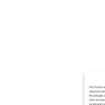
Per fornire 
memorizzare 
tecnologie c
unici su que
su alcune ca