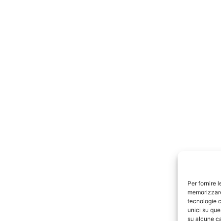
Per fornire 
memorizzare 
tecnologie c
unici su que
su alcune ca