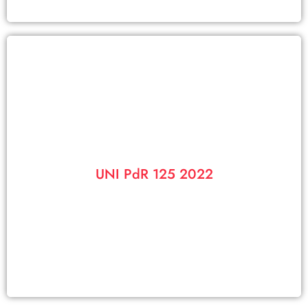
Visualizza PDF
di genere
UNI PdR 125 2022
UNI PdR 125 2022 garantisce il sistema di gestione per la parità
UNI PdR 125 2022