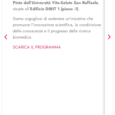
Pinta dell’Università Vita-Salute San Raffaele
,
situate all’
Edificio DIBIT 1 (piano -1)
.
🔬La
tito
Siamo orgogliosi di sostenere un’iniziativa che
onco
promuove l’innovazione scientifica, la condivisione
prat
delle conoscenze e il progresso della ricerca
biomedica.
Il p
Regi
SCARICA IL PROGRAMMA
un i
all’
medi
📍 C
Aula
📅 
🏥 
Dire