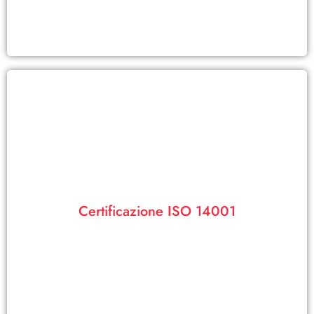
Visualizza PDF
per l'ambiente
Certificazione ISO 14001
La nostra certificazione ISO 14001 garantisce il nostro impegno
ISO 14001