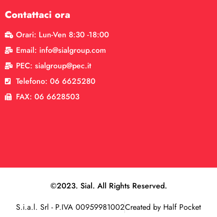
Contattaci ora
Orari: Lun-Ven 8:30 -18:00
Email: info@sialgroup.com
PEC: sialgroup@pec.it
Telefono: 06 6625280
FAX: 06 6628503
©2023. Sial. All Rights Reserved.
S.i.a.l. Srl - P.IVA 00959981002
Created by Half Pocket