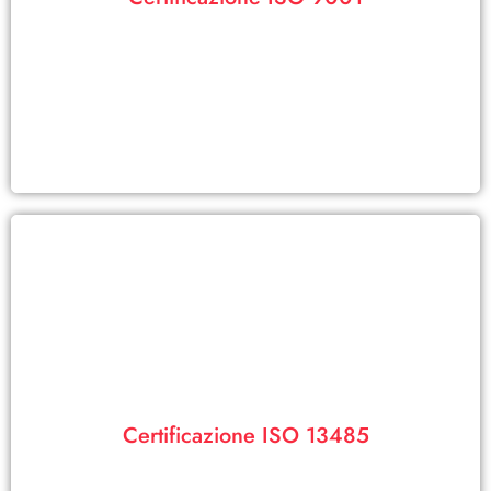
ISO 9001
Visualizza PDF
nostri prodotti medici.
Certificazione ISO 13485
La nostra certificazione ISO 13485 garantisce la qualità dei
ISO 13485