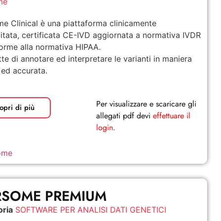
me
e Clinical è una piattaforma clinicamente
itata, certificata CE-IVD aggiornata a normativa IVDR
orme alla normativa HIPAA.
te di annotare ed interpretare le varianti in maniera
 ed accurata.
Per visualizzare e scaricare gli
opri di più
allegati pdf devi
effettuare il
login
.
ome
RSOME PREMIUM
oria
SOFTWARE PER ANALISI DATI GENETICI