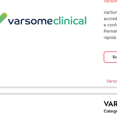
Varso
VarSom
accred
e conf
Permet
rapida
Sc
Vars
VA
Categ