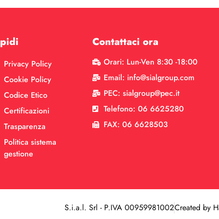
pidi
Contattaci ora
Orari: Lun-Ven 8:30 -18:00
Privacy Policy
Email: info@sialgroup.com
Cookie Policy
PEC: sialgroup@pec.it
Codice Etico
Telefono: 06 6625280
Certificazioni
FAX: 06 6628503
Trasparenza
Politica sistema
gestione
S.i.a.l. Srl - P.IVA 00959981002
Created by H