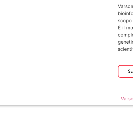
Varsom
bioinf
scopo 
È il mo
comple
geneti
scienti
Sc
Vars