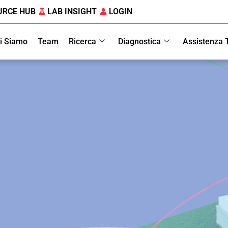
URCE HUB
LAB INSIGHT
LOGIN
i Siamo
Team
Ricerca
Diagnostica
Assistenza 