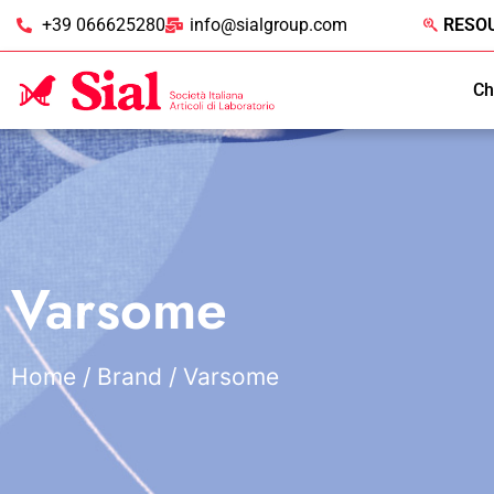
+39 066625280
info@sialgroup.com
RESO
Ch
Varsome
Home
/ Brand / Varsome