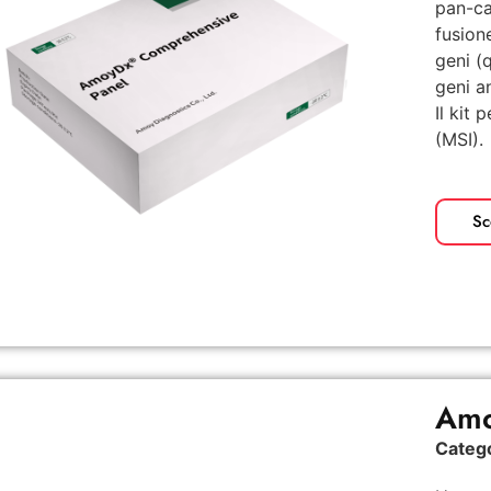
pan-ca
fusion
geni (
geni an
Il kit 
(MSI).
Sc
Amo
Categ