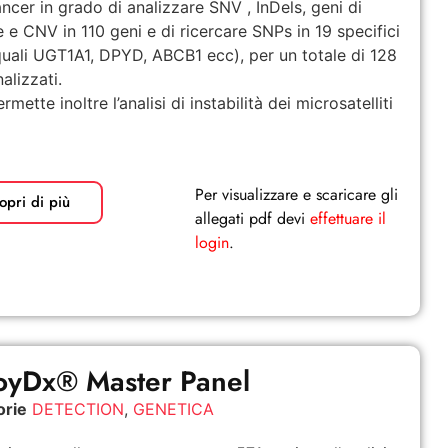
ncer in grado di analizzare SNV , InDels, geni di
e e CNV in 110 geni e di ricercare SNPs in 19 specifici
quali UGT1A1, DPYD, ABCB1 ecc), per un totale di 128
alizzati.
permette inoltre l’analisi di instabilità dei microsatelliti
Per visualizzare e scaricare gli
opri di più
allegati pdf devi
effettuare il
login
.
yDx® Master Panel
orie
DETECTION
,
GENETICA