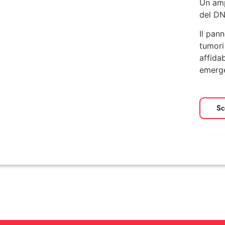
Un amp
del DN
Il pan
tumori
affidab
emerge
Sc