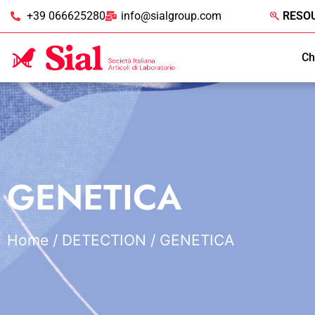
+39 066625280
info@sialgroup.com
RESO
Ch
GENETICA
Home
/
DETECTION
/ GENETICA