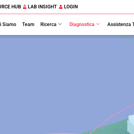
URCE HUB
LAB INSIGHT
LOGIN
i Siamo
Team
Ricerca
Diagnostica
Assistenza 