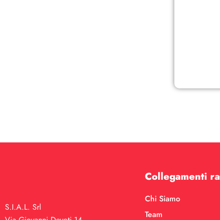
Collegamenti ra
Chi Siamo
S.I.A.L. Srl
Team
Via Giovanni Devoti 14