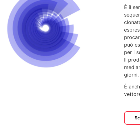
È il se
sequen
clonat
espres
procar
può es
per i s
Il prod
median
giorni.
È anch
vettor
Sc