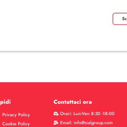
Sc
pidi
Contattaci ora
Orari: Lun-Ven 8:30 -18:00
Privacy Policy
Email: info@sialgroup.com
Cookie Policy