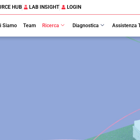
URCE HUB
LAB INSIGHT
LOGIN
i Siamo
Team
Ricerca
Diagnostica
Assistenza 