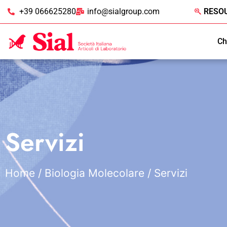
+39 066625280
info@sialgroup.com
RESO
Ch
Servizi
Home
/
Biologia Molecolare
/ Servizi