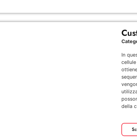
Cus
Categ
In que
cellul
ottien
sequen
vengon
utilizz
posson
della c
Sc