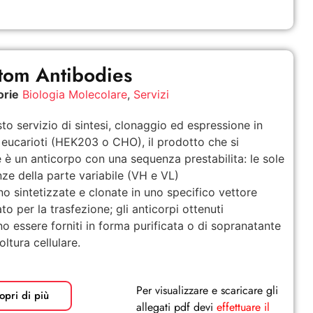
tom Antibodies
orie
Biologia Molecolare
,
Servizi
sto servizio di sintesi, clonaggio ed espressione in
e eucarioti (HEK203 o CHO), il prodotto che si
e è un anticorpo con una sequenza prestabilita: le sole
ze della parte variabile (VH e VL)
o sintetizzate e clonate in uno specifico vettore
ato per la trasfezione; gli anticorpi ottenuti
o essere forniti in forma purificata o di sopranatante
oltura cellulare.
Per visualizzare e scaricare gli
opri di più
allegati pdf devi
effettuare il