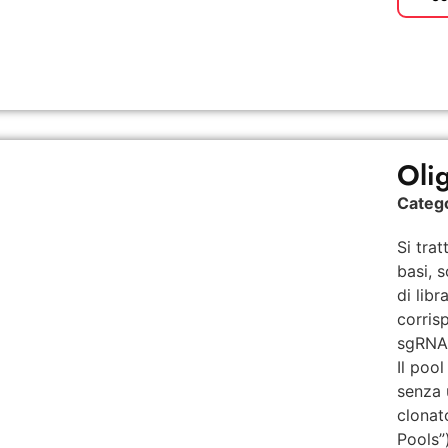
Oli
Categ
Si tra
basi, 
di libr
corris
sgRNA 
Il poo
senza 
clonat
Pools”