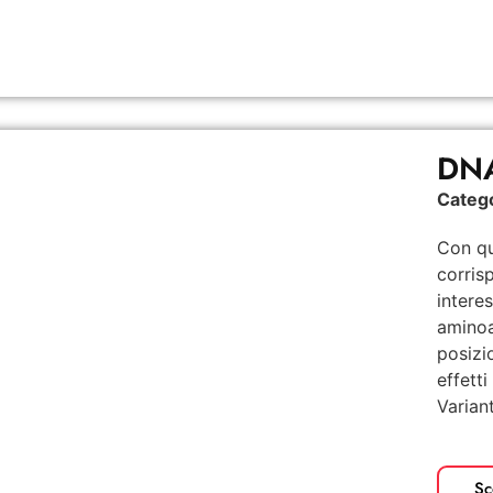
DNA
Categ
Con qu
corris
intere
aminoa
posizi
effetti
Variant
Sc