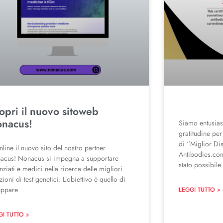
opri il nuovo sitoweb
nacus!
Siamo entusiast
gratitudine per 
di “Miglior Dis
nline il nuovo sito del nostro partner
Antibodies.com
acus! Nonacus si impegna a supportare
stato possibile
nziati e medici nella ricerca delle migliori
zioni di test genetici. L’obiettivo è quello di
uppare
LEGGI TUTTO »
GI TUTTO »