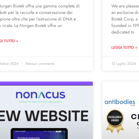
Norgen Biotek offre una gamma completa di
We are pleased
otti per la raccolta e conservazione dei
an exclusive d
ione oltre che per l’estrazione di DNA e
Biotek Corp, 
virale. La Norgen Biotek offre un
founded in 199
dedicated to
GI TUTTO »
LEGGI TUTTO »
ttobre 2024
Nessun commento
12 Luglio 2024