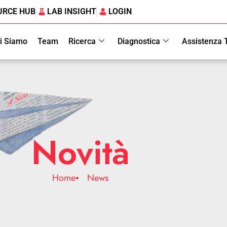
URCE HUB
LAB INSIGHT
LOGIN
i Siamo
Team
Ricerca
Diagnostica
Assistenza 
Novità
Home
News