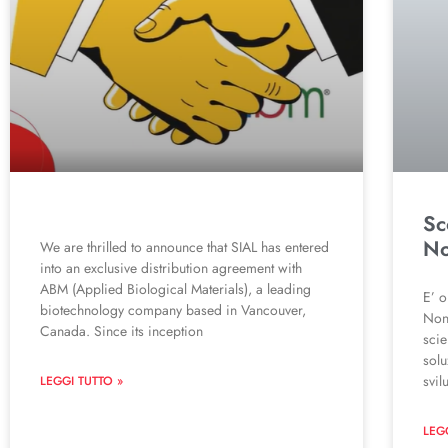
Sc
No
We are thrilled to announce that SIAL has entered
into an exclusive distribution agreement with
ABM (Applied Biological Materials), a leading
E’ o
biotechnology company based in Vancouver,
Non
Canada. Since its inception
scie
solu
svil
LEGGI TUTTO »
LEG