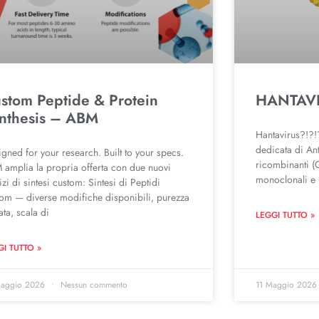
stom Peptide & Protein
HANTAV
nthesis – ABM
Hantavirus?!?!?
dedicata di An
gned for your research. Built to your specs.
ricombinanti (
amplia la propria offerta con due nuovi
monoclonali e 
izi di sintesi custom: Sintesi di Peptidi
tom — diverse modifiche disponibili, purezza
ata, scala di
LEGGI TUTTO »
GI TUTTO »
Maggio 2026
Nessun commento
11 Maggio 202