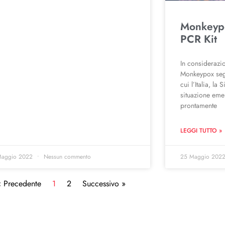
Monkeypo
PCR Kit
In considerazio
Monkeypox segn
cui l’Italia, la
situazione eme
prontamente
LEGGI TUTTO »
Maggio 2022
Nessun commento
25 Maggio 202
« Precedente
1
2
Successivo »