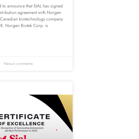
 to announce that SIAL has signed
istribution agreement with Norgen
a Canadian biotechnology company
8. Norgen Biotek Corp. is
Nessun commento