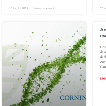
10 Luglio 2024
Nessun commento
26 
Ac
es
Gent
dat
di d
Ant
Cam
LEG