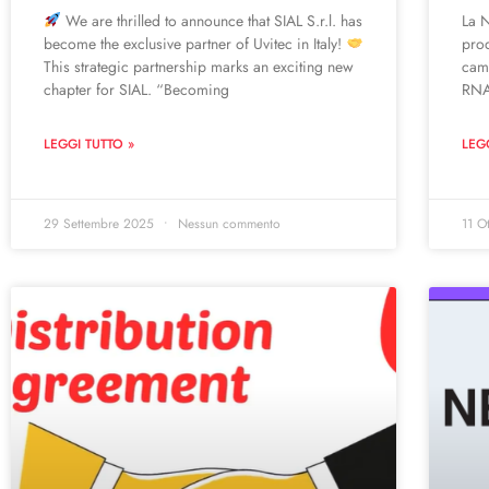
We are thrilled to announce that SIAL S.r.l. has
La 
become the exclusive partner of Uvitec in Italy!
prod
This strategic partnership marks an exciting new
camp
chapter for SIAL. “Becoming
RNA 
LEGGI TUTTO »
LEG
29 Settembre 2025
Nessun commento
11 O