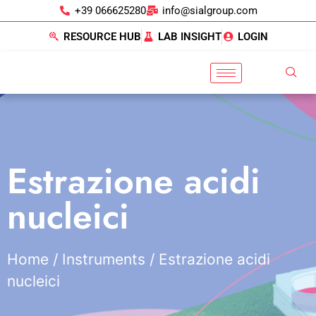
+39 066625280
info@sialgroup.com
RESOURCE HUB
LAB INSIGHT
LOGIN
Estrazione acidi
nucleici
Home
/
Instruments
/ Estrazione acidi
nucleici