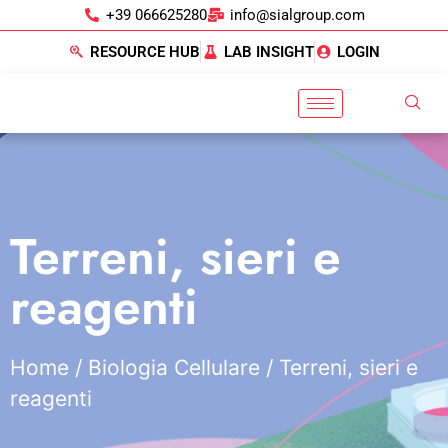
+39 066625280
info@sialgroup.com
RESOURCE HUB
LAB INSIGHT
LOGIN
Terreni, sieri e
reagenti
Home
/
Biologia Cellulare
/ Terreni, sieri e
reagenti