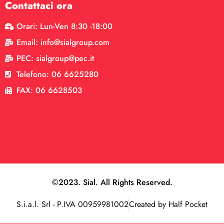
Contattaci ora
Orari: Lun-Ven 8:30 -18:00
Email: info@sialgroup.com
PEC: sialgroup@pec.it
Telefono: 06 6625280
FAX: 06 6628503
©2023. Sial. All Rights Reserved.
S.i.a.l. Srl - P.IVA 00959981002
Created by Half Pocket