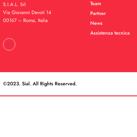
Team
S.I.A.L. Srl
Via Giovanni Devoti 14
Partner
00167 – Roma, Italia
News
Assistenza tecnica
©2023. Sial. All Rights Reserved.