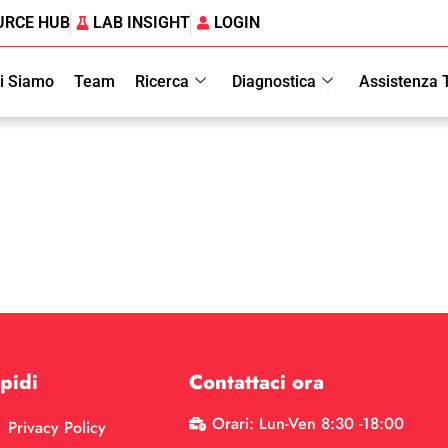
URCE HUB
LAB INSIGHT
LOGIN
i Siamo
Team
Ricerca
Diagnostica
Assistenza 
pidi
Contattaci ora
Orari: Lun-Ven 8:30 -18:00
Privacy Policy