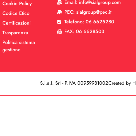
Email: info@sialgroup.com
Cookie Policy
PEC: sialgroup@pec.it
Codice Etico
Telefono: 06 6625280
Certificazioni
FAX: 06 6628503
Trasparenza
Politica sistema
gestione
S.i.a.l. Srl - P.IVA 00959981002
Created by H