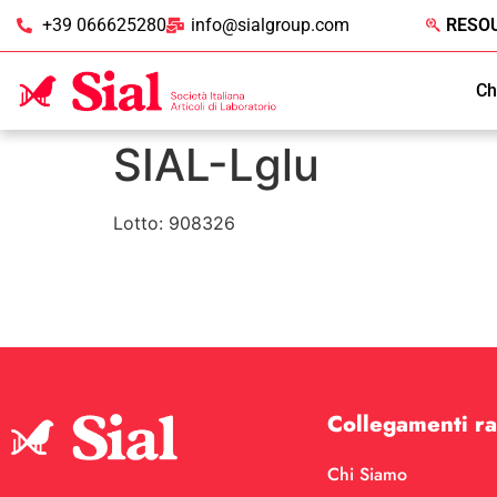
+39 066625280
info@sialgroup.com
RESO
Ch
SIAL-Lglu
Lotto: 908326
Collegamenti ra
Chi Siamo