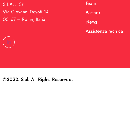
Team
S.I.A.L. Srl
Via Giovanni Devoti 14
Partner
00167 – Roma, Italia
News
Assistenza tecnica
©2023. Sial. All Rights Reserved.