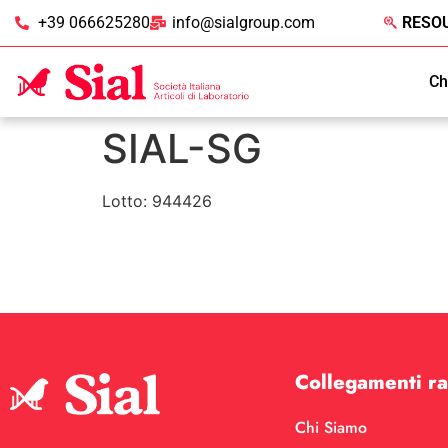
+39 066625280
info@sialgroup.com
RESO
Ch
SIAL-SG
Lotto: 944426
Collegamenti ra
Chi Siamo