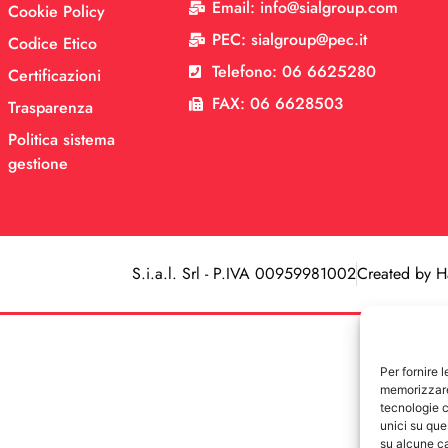
Email: info@sialgroup.com
Cookie Policy
PEC: sialgroup@pec.it
Codice Etico
Telefono: 06 6625280
Certificazioni
FAX: 06 6628503
Trasparenza
Politica sistema
gestione
S.i.a.l. Srl - P.IVA 00959981002
Created by H
Per fornire 
memorizzare 
tecnologie c
unici su que
su alcune ca