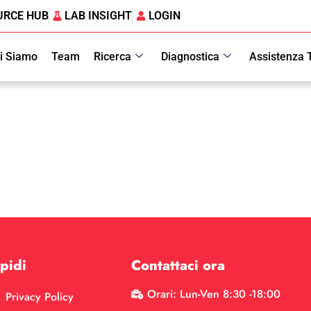
URCE HUB
LAB INSIGHT
LOGIN
i Siamo
Team
Ricerca
Diagnostica
Assistenza 
pidi
Contattaci ora
Orari: Lun-Ven 8:30 -18:00
Privacy Policy