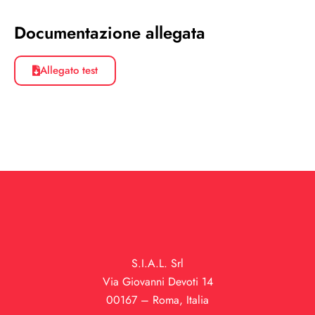
Documentazione allegata
Allegato test
S.I.A.L. Srl
Via Giovanni Devoti 14
00167 – Roma, Italia