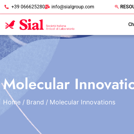
+39 066625280
info@sialgroup.com
RESO
Ch
Molecular Innovati
Home
/ Brand / Molecular Innovations