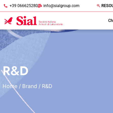
+39 066625280
info@sialgroup.com
RESO
Ch
R&D
Home
/ Brand / R&D