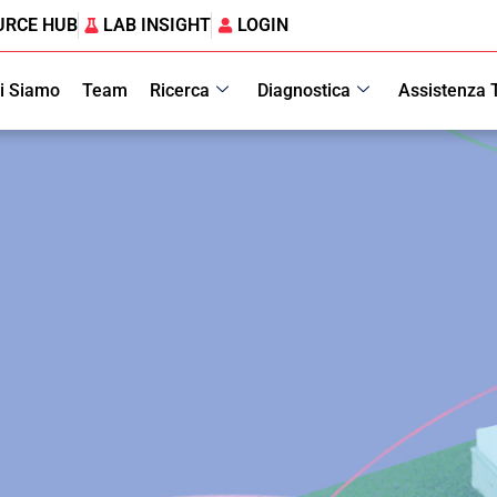
URCE HUB
LAB INSIGHT
LOGIN
i Siamo
Team
Ricerca
Diagnostica
Assistenza 