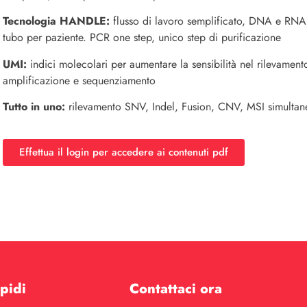
Tecnologia HANDLE:
flusso di lavoro semplificato, DNA e RN
tubo per paziente. PCR one step, unico step di purificazione
UMI:
indici molecolari per aumentare la sensibilità nel rilevamento
amplificazione e sequenziamento
Tutto in uno:
rilevamento SNV, Indel, Fusion, CNV, MSI simulta
Effettua il login per accedere ai contenuti pdf
pidi
Contattaci ora