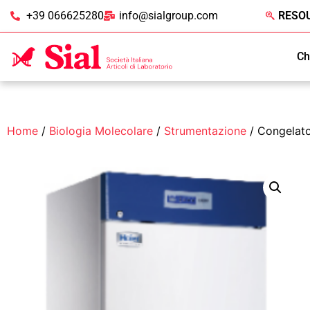
+39 066625280
info@sialgroup.com
RESO
Ch
Home
/
Biologia Molecolare
/
Strumentazione
/ Congelato