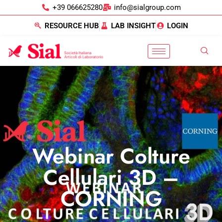
+39 066625280
info@sialgroup.com
RESOURCE HUB
LAB INSIGHT
LOGIN
Webinar Colture
Cellulari 3D –
CORNING