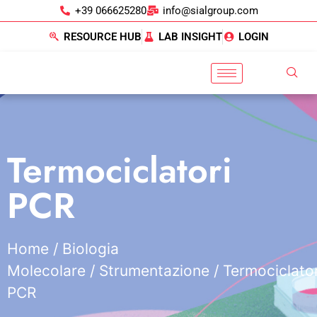
+39 066625280
info@sialgroup.com
RESOURCE HUB
LAB INSIGHT
LOGIN
Termociclatori
PCR
Home
/
Biologia
Molecolare
/
Strumentazione
/ Termociclator
PCR