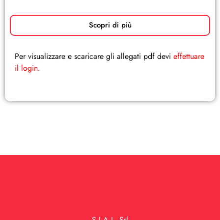
Scopri di più
Per visualizzare e scaricare gli allegati pdf devi
effettuare
il login
.
S.I.A.L. Srl