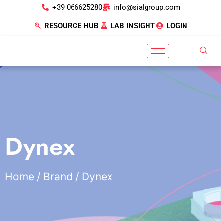
+39 066625280
info@sialgroup.com
RESOURCE HUB
LAB INSIGHT
LOGIN
Dynex
Home
/ Brand / Dynex