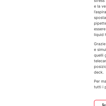
stress
e la v
l’aspir
sposta
pipett
essere
liquid
Grazie 
e simu
quelli 
teleca
posizio
deck.
Per ma
tutti i
Sc