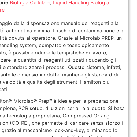
orie
Biologia Cellulare
,
Liquid Handling Biologia
are
saggio dalla dispensazione manuale dei reagenti alla
tà automatica elimina il rischio di contaminazione e la
ilità dovuta all’operatore. Grazie al Microlab PREP, un
 handling system, compatto e tecnologicamente
to, è possibile ridurre le tempistiche di lavoro,
zare la quantità di reagenti utilizzati riducendo gli
i e standardizzare i processi. Questo sistema, infatti,
ante le dimensioni ridotte, mantiene gli standard di
a velocità e qualità degli strumenti Hamilton più
cati.
lton® Microlab® Prep™ è ideale per la preparazione
mpione, PCR setup, diluizioni seriali e aliquote. Si basa
una tecnologia proprietaria, Compressed O-Ring
ion (CO-RE), che permette di caricare senza sforzo i
i grazie al meccanismo lock-and-key, eliminando lo