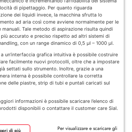
 meccanico e incrementando l’affidabilità del sistema
elocità di pipettaggio. Per quanto riguarda
azione dei liquidi invece, la macchina sfrutta lo
mento ad aria così come avviene normalmente per le
e manuali. Tale metodo di aspirazione risulta quindi
 più accurato e preciso rispetto ad altri sistemi di
 handling, con un range dinamico di 0,5 µl – 1000 µl.
a un’interfaccia grafica intuitiva è possibile costruire
lare facilmente nuovi protocolli, oltre che a impostare
già settati sullo strumento. Inoltre, grazie a una
mera interna è possibile controllare la corretta
ne delle piastre, strip di tubi e puntali caricati sul
ggiori informazioni è possibile scaricare l’elenco di
 prodotti disponibili o contattare il customer care Sial.
Per visualizzare e scaricare gli
opri di più