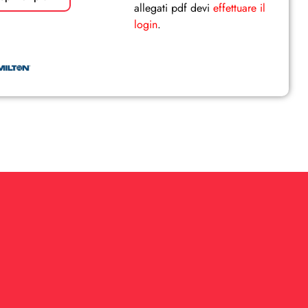
allegati pdf devi
effettuare il
login
.