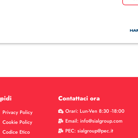
pidi
Contattaci ora
Orari: Lun-Ven 8:30 -18:00
Privacy Policy
Email: info@sialgroup.com
Cookie Policy
PEC: sialgroup@pec.it
Codice Etico