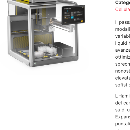
Categ
Cellul
Il pas
modali
variab
liquid
avanza
ottimiz
sprech
nonost
elevat
sofisti
L’Hami
del ca
su di 
Expans
puntal