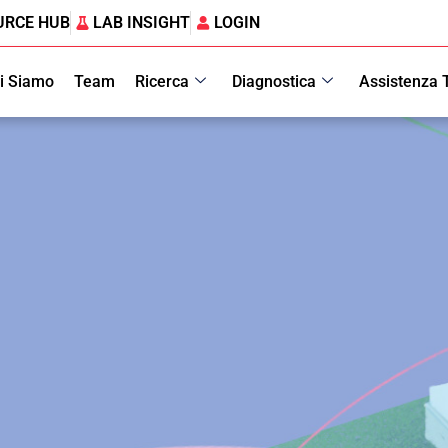
URCE HUB
LAB INSIGHT
LOGIN
i Siamo
Team
Ricerca
Diagnostica
Assistenza 