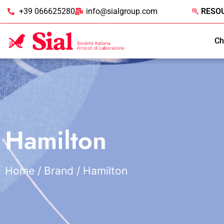
+39 066625280
info@sialgroup.com
RESO
Ch
Hamilton
Home
/ Brand / Hamilton