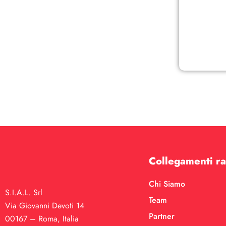
Collegamenti ra
Chi Siamo
S.I.A.L. Srl
Team
Via Giovanni Devoti 14
Partner
00167 – Roma, Italia