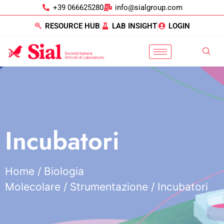
+39 066625280
info@sialgroup.com
RESOURCE HUB
LAB INSIGHT
LOGIN
Incubatori
Home
/
Biologia
Molecolare
/
Strumentazione
/ Incubatori