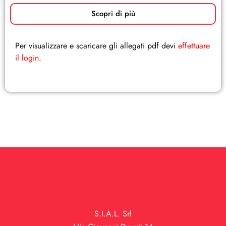
Scopri di più
Per visualizzare e scaricare gli allegati pdf devi
effettuare
il login
.
S.I.A.L. Srl