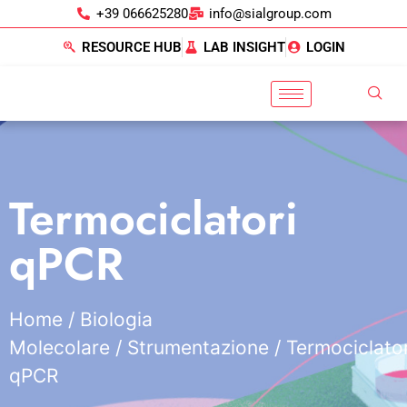
+39 066625280
info@sialgroup.com
RESOURCE HUB
LAB INSIGHT
LOGIN
Termociclatori
qPCR
Home
/
Biologia
Molecolare
/
Strumentazione
/ Termociclator
qPCR