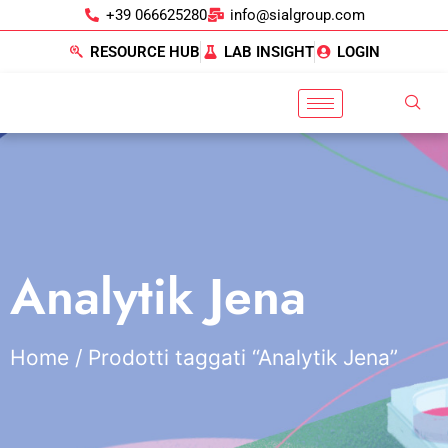
+39 066625280
info@sialgroup.com
RESOURCE HUB
LAB INSIGHT
LOGIN
Analytik Jena
Home
/ Prodotti taggati “Analytik Jena”