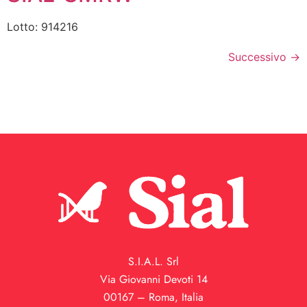
Lotto: 914216
Successivo
→
S.I.A.L. Srl
Via Giovanni Devoti 14
00167 – Roma, Italia